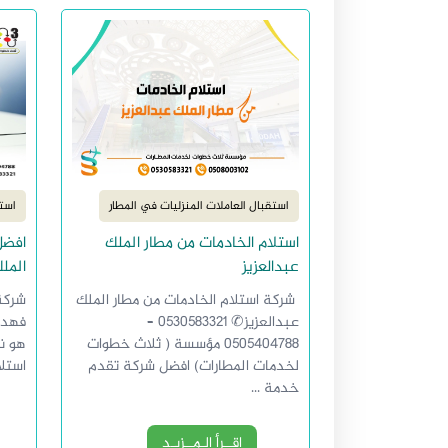
استقبال العاملات المنزليات في المطار
استق
استلام الخادمات من مطار الملك
افضل
عبدالعزيز
المل
شركة استلام الخادمات من مطار الملك
شركة
عبدالعزيز✆ 0530583321 –
0505404788 مؤسسة ( ثلاث خطوات
هو ن
لخدمات المطارات) افضل شركة تقدم
استلا
خدمة ...
إقــرأ الـمــزيـد