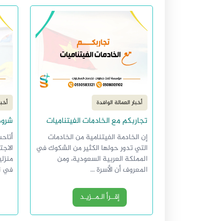
أخبار العمالة الوافدة
أخبا
تجاربكم مع الخادمات الفيتناميات
شروط
إن الخادمة الفيتنامية من الخادمات
أتاحت
التي تدور حولها الكثير من الشكوك في
الاجت
المملكة العربية السعودية، ومن
منزلي
المعروف أن الأسرة ...
في تل
إقــرأ الـمــزيـد