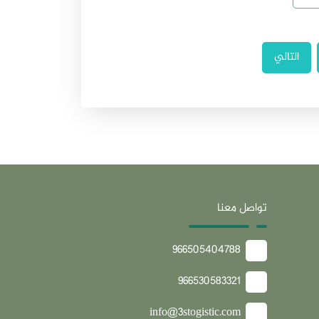
التالي
تواصل معنا
966505404788
966530583321
info@3stogistic.com