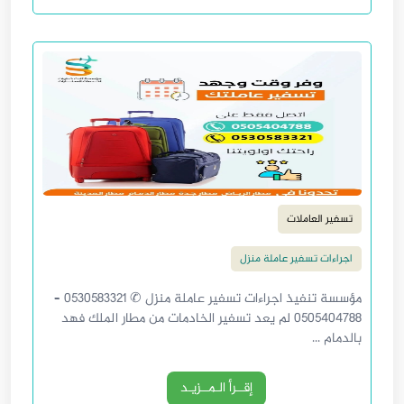
تسفير العاملات
اجراءات تسفير عاملة منزل
مؤسسة تنفيذ اجراءات تسفير عاملة منزل ✆ 0530583321 –
0505404788 لم يعد تسفير الخادمات من مطار الملك فهد
بالدمام ...
إقــرأ الـمــزيـد