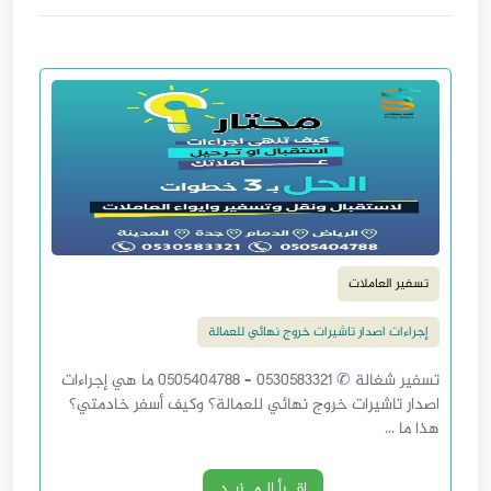
تسفير العاملات
إجراءات اصدار تاشيرات خروج نهائي للعمالة
تسفير شغالة ✆ 0530583321 – 0505404788 ما هي إجراءات
اصدار تاشيرات خروج نهائي للعمالة؟ وكيف أسفر خادمتي؟
هذا ما ...
إقــرأ الـمــزيـد