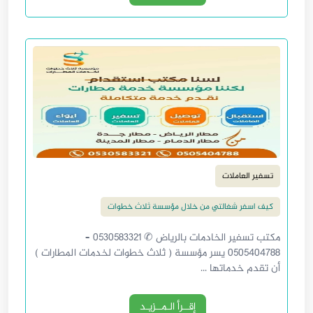
تسفير العاملات
كيف اسفر شغالتي من خلال مؤسسة ثلاث خطوات
مكتب تسفير الخادمات بالرياض ✆ 0530583321 –
0505404788 يسر مؤسسة ( ثلاث خطوات لخدمات المطارات )
أن تقدم خدماتها ...
إقــرأ الـمــزيـد