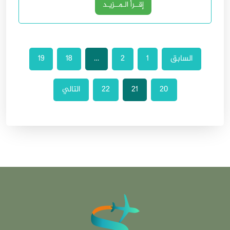
إقــرأ الـمــزيـد
السابق
1
2
…
18
19
20
21
22
التالي