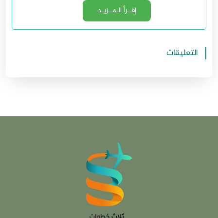
إقــرأ الـمــزيـد
التعليقات