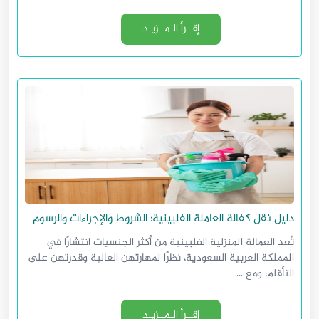
إقــرأ الـمــزيـد
دليل نقل كفالة العاملة الفلبينية: الشروط والإجراءات والرسوم
تُعد العمالة المنزلية الفلبينية من أكثر الجنسيات انتشارًا في
المملكة العربية السعودية، نظرًا لمهارتهن العالية وقدرتهن على
التأقلم، ومع ...
إقــرأ الـمــزيـد