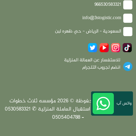
966530583321
info@3stogistic.com
السعودية - الرياض - حي ظهره لبن
للاستفسار عن العمالة المنزلية
انضم لجروب التلجرام
جميع الحقوق محفوظة © 2026 مؤسسه ثلاث خطوات
واتس آب
لخدمات المطارات | استقبال العاملة المنزلية ✆ 0530583321
– 0505404788