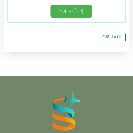
إقــرأ الـمــزيـد
التعليقات