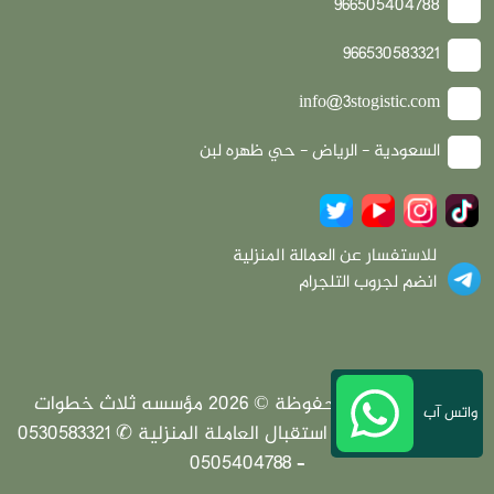
966505404788
966530583321
info@3stogistic.com
السعودية - الرياض - حي ظهره لبن
للاستفسار عن العمالة المنزلية
انضم لجروب التلجرام
جميع الحقوق محفوظة © 2026 مؤسسه ثلاث خطوات
واتس آب
لخدمات المطارات | استقبال العاملة المنزلية ✆ 0530583321
– 0505404788